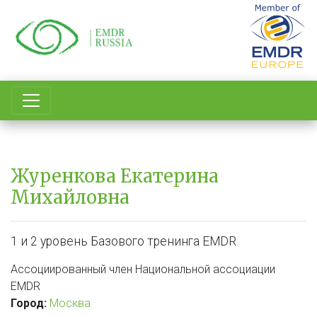
Перейти
к
основному
содержанию
Журенкова Екатерина
Михайловна
1 и 2 уровень Базового тренинга EMDR
Ассоциированный член Национальной ассоциации
EMDR
Город
:
Москва