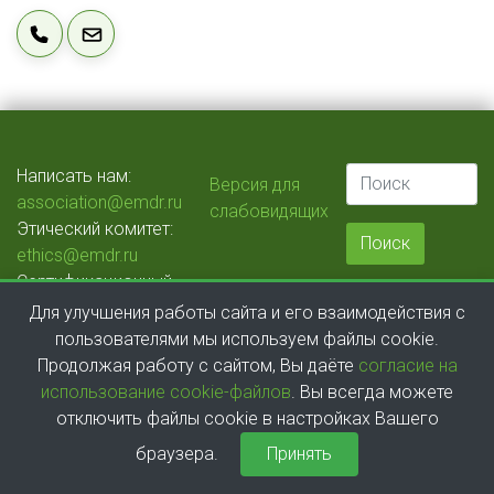
Написать нам:
Версия для
association@emdr.ru
слабовидящих
Этический комитет:
ethics@emdr.ru
Сертификационный
комитет:
Для улучшения работы сайта и его взаимодействия с
certification@emdr.ru
пользователями мы используем файлы cookie.
Продолжая работу с сайтом, Вы даёте
согласие на
использование cookie-файлов
. Вы всегда можете
отключить файлы cookie в настройках Вашего
браузера.
Принять