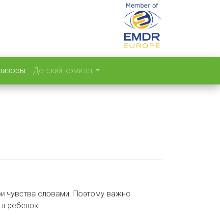
визоры
Детский комитет
вои чувства словами. Поэтому важно
ш ребенок: