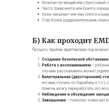
Испытал пугающий или стрессовый оп
Часто тревожится или боится опреде
Хуже засыпает или ему снятся кошм
Стал более раздражительным, плакс
Б) Как проходит EMD
Процесс терапии адаптирован под возрас
Создание безопасной обстановки
Работа с воспоминанием
– ребенок
случаях рассказывать может родител
Билатеральная (двусторонняя) ст
ногами, стучать по барабану и т.п.)
помочь мозгу переработать это вос
Наблюдение и обсуждение эмоци
Завершение
– психолог помогает р