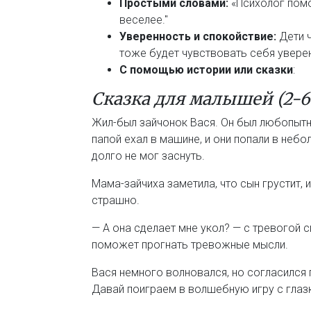
Простыми словами:
«Психолог помо
веселее."
Уверенность и спокойствие:
Дети ч
тоже будет чувствовать себя увере
С помощью истории или сказки
:
Сказка для малышей (2-6
Жил-был зайчонок Вася. Он был любопытн
папой ехал в машине, и они попали в неб
долго не мог заснуть.
Мама-зайчиха заметила, что сын грустит, 
страшно.
— А она сделает мне укол? — с тревогой с
поможет прогнать тревожные мысли.
Вася немного волновался, но согласился 
Давай поиграем в волшебную игру с глазка