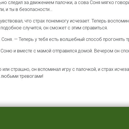
льно следил за движением палочки, а сова Соня мягко говори
ли, и ты в безопасности…
чувствовал, что страх понемногу исчезает. Теперь воспоми
 подобное случится, он сможет с этим справиться.
 Соня. — Теперь у тебя есть волшебный способ прогонять 
Соню и вместе с мамой отправился домой. Вечером он споко
о или страшно, он вспоминал игру с палочкой, и страх исче
с любыми тревогами!