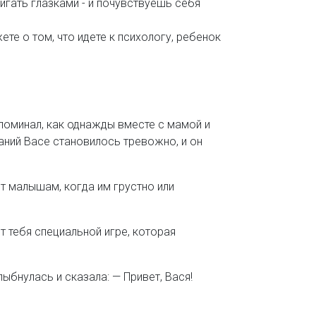
игать глазками - и почувствуешь себя
те о том, что идете к психологу, ребенок
поминал, как однажды вместе с мамой и
наний Васе становилось тревожно, и он
ет малышам, когда им грустно или
т тебя специальной игре, которая
ыбнулась и сказала: — Привет, Вася!