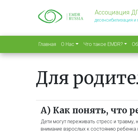
Перейти
к
Ассоциация Д
основному
десенсибилизация и
содержанию
Главная
О Нас
Что такое EMDR?
Об
Для родите
А) Как понять, что
Дети могут переживать стресс и травму, 
внимание взрослых к состоянию ребенка 