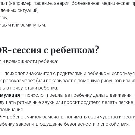
ыт (например, падение, авария, болезненная медицинская пр
ленных ситуаций;
ары;
ивым или замкнутым.
R-сессия с ребенком?
т и возможности ребенка:
– психолог знакомится с родителями и ребенком, использу
 рассказывает (или показывает с помощью рисунков или иг
ь в присутствии ребенка.
имуляция
– психолог предлагает ребенку делать движения г
, слушать ритмичные звуки или просит родителя делать легки
поминание.
й
– ребенок учится замечать, понимать свои чувства и реаг
ебенку закрепить ощущение безопасности и спокойствия.