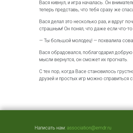
Вася кивнул, и игра началась. Он внимате
теперь представь, что тебя сразу же спас
Вася делал это несколько раз, и вдруг по
страшным! Он понял, что даже если что-то
— Ты большой молодец! — похвалила сова
Вася обрадовался, поблагодарил добрую 
мысли вернутся, он сможет их прогнать.
С тех пор, когда Васе становилось грустн
друзей и простых игр можно справиться 
Написать нам:
association@emdr.ru