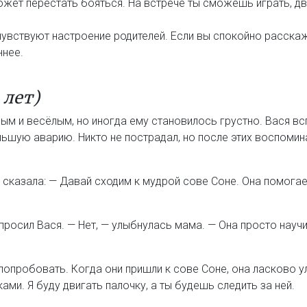
жет перестать бояться. На встрече ты сможешь играть, дв
увствуют настроение родителей. Если вы спокойно расскаже
ннее.
 лет)
ым и весёлым, но иногда ему становилось грустно. Вася вс
ольшую аварию. Никто не пострадал, но после этих воспоми
и сказала: — Давай сходим к мудрой сове Соне. Она помога
просил Вася. — Нет, — улыбнулась мама. — Она просто научи
попробовать. Когда они пришли к сове Соне, она ласково ул
ми. Я буду двигать палочку, а ты будешь следить за ней.