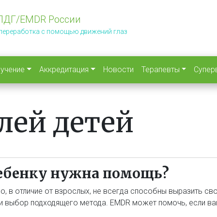
ПДГ/EMDR России
 переработка с помощью движений глаз
учение
Аккредитация
Новости
Терапевты
Супер
лей детей
 ребенку нужна помощь?
но, в отличие от взрослых, не всегда способны выразить с
и выбор подходящего метода. EMDR может помочь, если ва