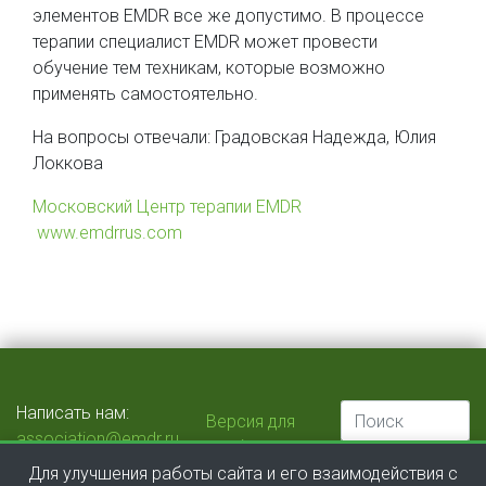
элементов EMDR все же допустимо. В процессе
терапии специалист EMDR может провести
обучение тем техникам, которые возможно
применять самостоятельно.
На вопросы отвечали: Градовская Надежда, Юлия
Локкова
Московский Центр терапии EMDR
www.emdrrus.com
Написать нам:
Версия для
association@emdr.ru
слабовидящих
Этический комитет:
Для улучшения работы сайта и его взаимодействия с