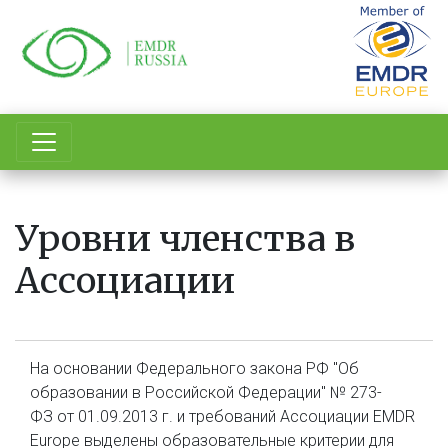
Перейти
к
основному
содержанию
Уровни членства в
Ассоциации
На основании Федерального закона РФ "Об
образовании в Российской Федерации" № 273-
ФЗ от 01.09.2013 г. и требований Ассоциации EMDR
Europe выделены образовательные критерии для