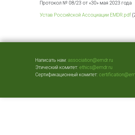
Протокол № 08/23 от «30» мая 2023 года
File
Устав Российской Ассоциации EMDR.pdf
(
Написать нам:
association@emdr.ru
Этический комитет:
ethics@emdr.ru
Сертификационный комитет:
certification@em