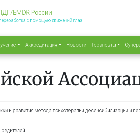
ПДГ/EMDR России
 переработка с помощью движений глаз
учение
Аккредитация
Новости
Терапевты
Супер
ийской Ассоци
ки и развития метода психотерапии десенсибилизации и п
редителей.