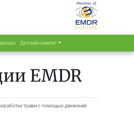
визоры
Детский комитет
ации EMDR
ереработки травм с помощью движений