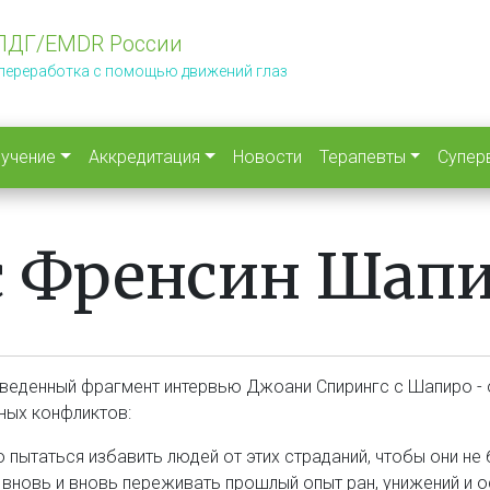
ПДГ/EMDR России
 переработка с помощью движений глаз
учение
Аккредитация
Новости
Терапевты
Супер
с Френсин Шап
веденный фрагмент интервью Джоани Спирингс с Шапиро - 
ных конфликтов:
о пытаться избавить людей от этих страданий, чтобы они н
, вновь и вновь переживать прошлый опыт ран, унижений и 