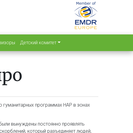
визоры
Детский комитет
иро
о гуманитарных программах HAP в зонах
е были вынуждены постоянно проявлять
оскорблений, который разъединяет людей,