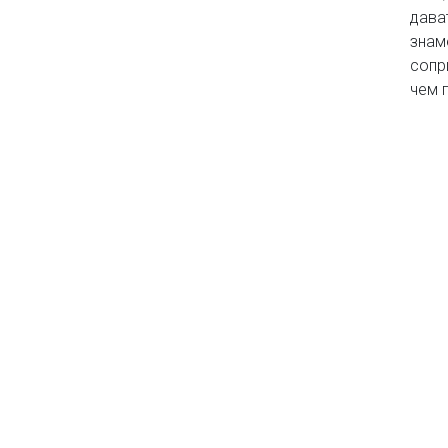
дава
знам
сопр
чем 