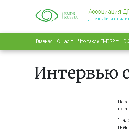
Перейти
к
Ассоциация Д
основному
десенсибилизация и
содержанию
Главная
О Нас
Что такое EMDR?
Об
Интервью 
Пере
воен
"Над
гнев