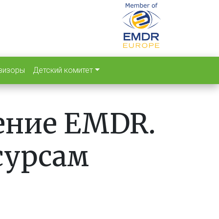
визоры
Детский комитет
ение EMDR.
сурсам