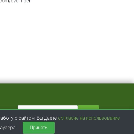
com/dveimperii
аботу с сайтом, Вы даёте
согласие на использование
раузера.
Принять