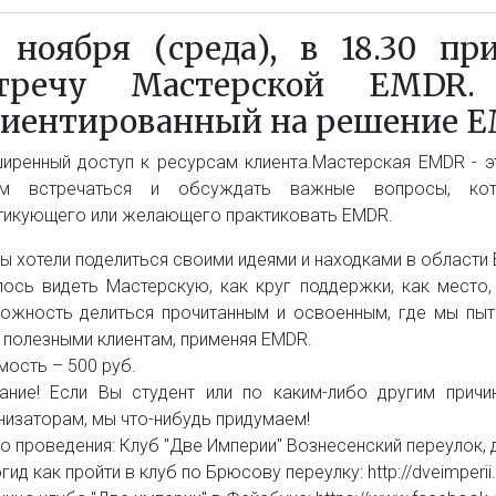
 ноября (среда), в 18.30 п
стречу Мастерской EMDR.
иентированный на решение E
иренный доступ к ресурсам клиента.Мастерская EMDR - э
ем встречаться и обсуждать важные вопросы, кото
тикующего или желающего практиковать EMDR.
ы хотели поделиться своими идеями и находками в области 
лось видеть Мастерскую, как круг поддержки, как место,
ожность делиться прочитанным и освоенным, где мы пы
 полезными клиентам, применяя EMDR.
мость – 500 руб.
ание! Если Вы студент или по каким-либо другим прич
низаторам, мы что-нибудь придумаем!
о проведения: Клуб "Две Империи" Вознесенский переулок, д
ид как пройти в клуб по Брюсову переулку: http://dveimperii