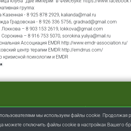
ница клуба "Две империи" в Фейсбуке: https://www.facebook.
иативная группа:
 Казенная - 8 925 878 2929, kalianda@mail.ru
жда Градовская - 8 926 336 5756, gradnad@gmail.com
 Локкова – 8 903 153 2619, lokkova@gmail.com
Сорокина – 8 916 753 5070, sorokina.yuliya@mail.ru
ональная Ассоциация EMDR http://www.emdr-association.ru/
овский центр терапии EMDR http://emdrrus.com/
р кризисной психологии и EMDR
ья
Версия для слабовидящих
dr.ru
 пользователями мы используем файлы cookie. Продолжая р
гда можете отключить файлы cookie в настройках Вашего б