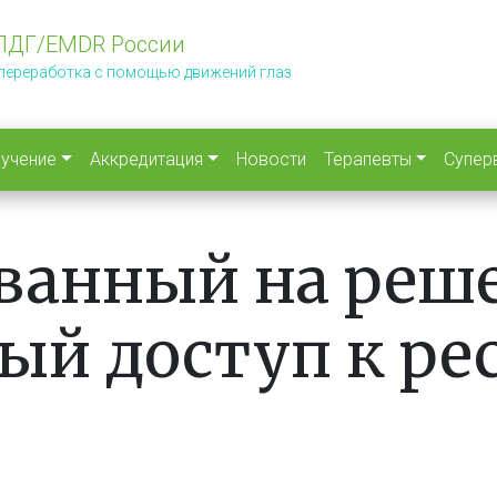
ПДГ/EMDR России
 переработка с помощью движений глаз
учение
Аккредитация
Новости
Терапевты
Супер
ванный на реш
ый доступ к ре