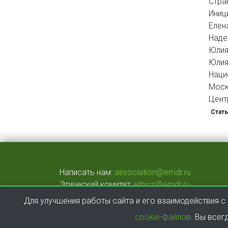
Стра
Иниц
Елена
Наде
Юлия
Юлия 
Наци
Моск
Цент
Стат
Написать нам:
association@emdr.ru
Этический комитет:
ethics@emdr.ru
Сертификационный комитет:
certification@em
Для улучшения работы сайта и его взаимодействия с
cookie-файлов
. Вы все