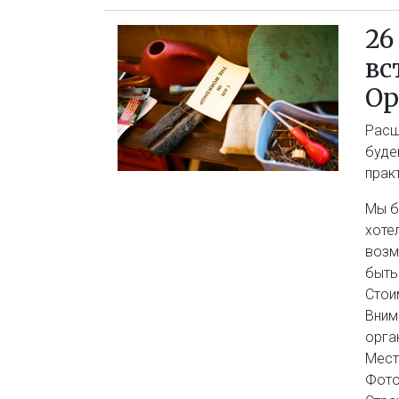
26
в
Ор
Расш
буд
прак
Мы б
хоте
возм
быть
Стои
Вним
орга
Мест
Фотог