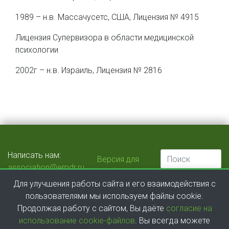
1989 – н.в. Массачусетс, США, Лицензия № 4915
Лицензия Супервизора в области медицинской
психологии
2002г – н.в. Израиль, Лицензия № 2816
Написать нам:
Версия для
association@emdr.ru
слабовидящих
Этический комитет:
Для улучшения работы сайта и его взаимодействия с
ethics@emdr.ru
пользователями мы используем файлы cookie.
Сертификационный
Продолжая работу с сайтом, Вы даёте
согласие на
комитет:
использование cookie-файлов
. Вы всегда можете
certification@emdr.ru