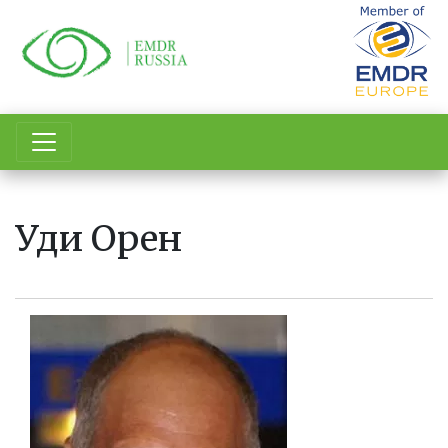
Перейти
к
основному
содержанию
Уди Орен