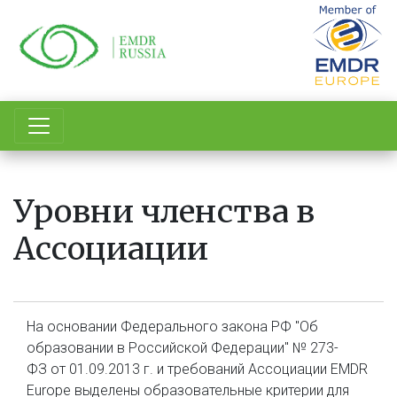
Перейти
к
основному
содержанию
Уровни членства в
Ассоциации
На основании Федерального закона РФ "Об
образовании в Российской Федерации" № 273-
ФЗ от 01.09.2013 г. и требований Ассоциации EMDR
Europe выделены образовательные критерии для